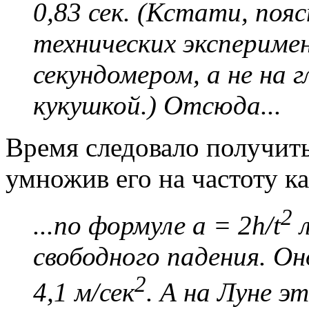
0,83 сек. (Кстати, поя
технических экспериме
секундомером, а не на г
кукушкой.) Отсюда...
Время следовало получить
умножив его на частоту к
2
...по формуле a = 2h/t
л
свободного падения. Оно
2
4,1 м/сек
. А на Луне э