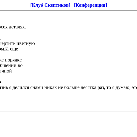
[Клуб Скептиков]
[Конференция]
сех деталях.
,
чертить цветную
том.И еще
же порядке
ообщении во
личной
о
знь я делился снами никак не больше десятка раз, то я думаю, э