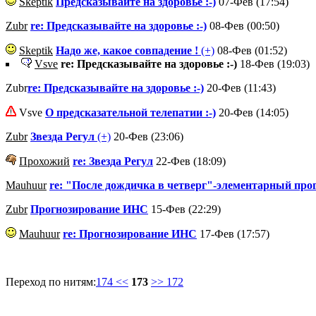
Skeptik
Предсказывайте на здоровье :-)
07-Фев (17:54)
Zubr
re: Предсказывайте на здоровье :-)
08-Фев (00:50)
Skeptik
Надо же, какое совпадение !
(+)
08-Фев (01:52)
Vsve
re: Предсказывайте на здоровье :-)
18-Фев (19:03)
Zubr
re: Предсказывайте на здоровье :-)
20-Фев (11:43)
Vsve
О предсказательной телепатии :-)
20-Фев (14:05)
Zubr
Звезда Регул
(+)
20-Фев (23:06)
Прохожий
re: Звезда Регул
22-Фев (18:09)
Mauhuur
re: "После дождичка в четверг"-элементарный про
Zubr
Прогнозирование ИНС
15-Фев (22:29)
Mauhuur
re: Прогнозирование ИНС
17-Фев (17:57)
Переход по нитям:
174 <<
173
>> 172