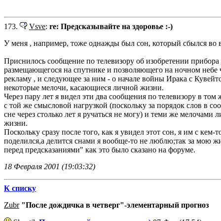
173.
Vsve
:
re: Предсказывайте на здоровье :-)
У меня , например, тоже однажды был сон, который сбылся во в
Приснилось сообщение по телевизору об изобретении прибора 
размещающегося на спутнике и позволяющего на ночном небе 
рекламу , и следующее за ним - о начале войны Ирака с Кувей
некоторые мелочи, касающиеся личной жизни.
Через пару лет я видел эти два сообщения по телевизору в том 
с той же смысловой нагрузкой (поскольку за порядок слов в с
сне через столько лет я ручаться не могу) и теми же мелочами 
жизни.
Поскольку сразу после того, как я увидел этот сон, я им с кем-т
поделился,а делится снами я вообще-то не люблю;так за мою жи
перед предсказаниями" как это было сказано на форуме.
18 Февраля 2001 (19:03:32)
К списку
Zubr
"После дождичка в четверг"-элементарный прогноз