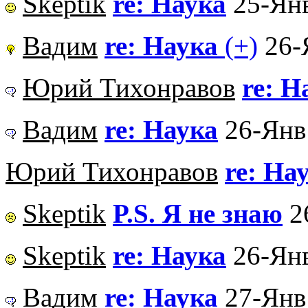
Skeptik
re: Наука
25-Янв
Вадим
re: Наука
(+)
26-
Юрий Тихонравов
re: Н
Вадим
re: Наука
26-Янв
Юрий Тихонравов
re: На
Skeptik
P.S. Я не знаю
2
Skeptik
re: Наука
26-Янв
Вадим
re: Наука
27-Янв