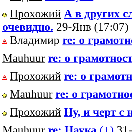
Прохожий
А в других с
очевидно.
29-Янв (17:07)
Владимир
re: о грамот
Mauhuur
re: о грамотнос
Прохожий
re: о грамот
Mauhuur
re: о грамотно
Прохожий
Ну, и черт с н
Mauhuur
re: Наука
(+)
31