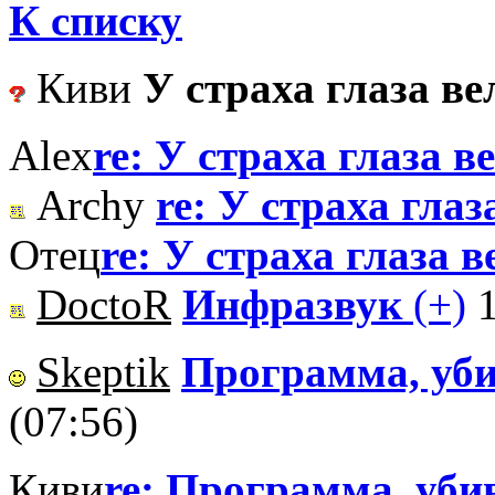
К списку
Киви
У страха глаза в
Alex
re: У страха глаза в
Archy
re: У страха гла
Отец
re: У страха глаза 
DoctoR
Инфразвук
(+)
Skeptik
Программа, уб
(07:56)
Киви
re: Программа, уб