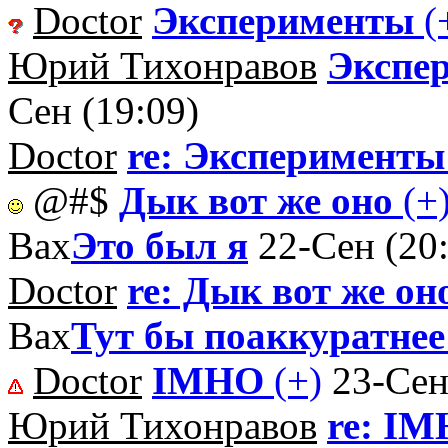
Doctor
Эксперименты
(
Юрий Тихонравов
Экспе
Сен (19:09)
Doctor
re: Эксперименты
@#$
Дык вот же оно
(+
Вах
Это был я
22-Сен (20
Doctor
re: Дык вот же он
Вах
Тут бы поаккуратнее
Doctor
IMHO
(+)
23-Сен
Юрий Тихонравов
re: I