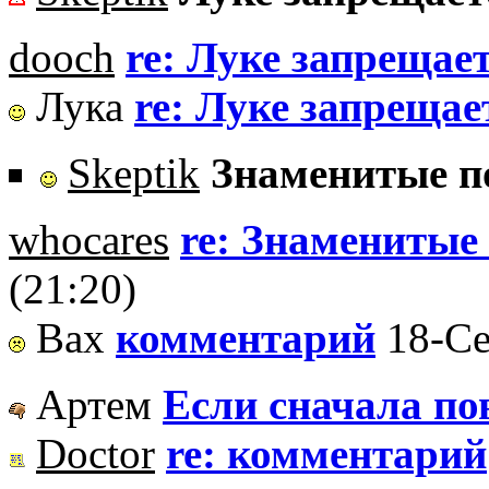
dooch
re: Луке запрещает
Лука
re: Луке запрещает
Skeptik
Знаменитые п
whocares
re: Знаменитые
(21:20)
Вах
комментарий
18-Се
Артем
Если сначала пов
Doctor
re: комментарий