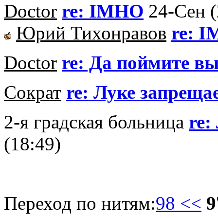
Doctor
re: IMHO
24-Сен (
Юрий Тихонравов
re: 
Doctor
re: Да поймите вы
Сократ
re: Луке запрещае
2-я градская больница
re:
(18:49)
Переход по нитям:
98 <<
9