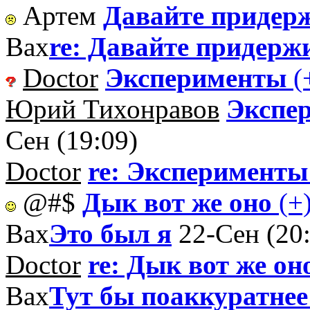
Артем
Давайте придер
Вах
re: Давайте придерж
Doctor
Эксперименты
(
Юрий Тихонравов
Экспе
Сен (19:09)
Doctor
re: Эксперименты
@#$
Дык вот же оно
(+
Вах
Это был я
22-Сен (20
Doctor
re: Дык вот же он
Вах
Тут бы поаккуратнее