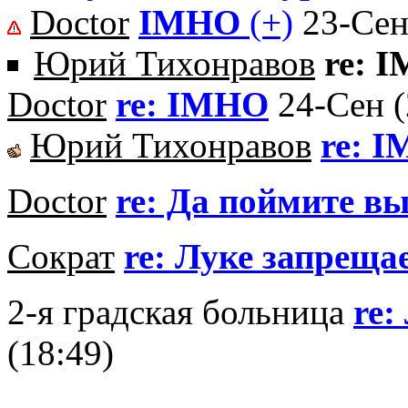
Doctor
IMHO
(+)
23-Сен
Юрий Тихонравов
re: 
Doctor
re: IMHO
24-Сен (
Юрий Тихонравов
re: 
Doctor
re: Да поймите вы
Сократ
re: Луке запрещае
2-я градская больница
re:
(18:49)