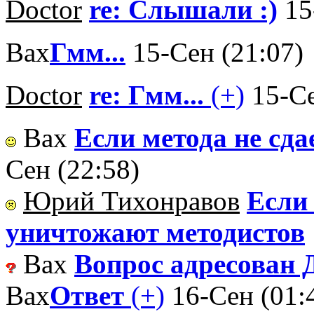
Doctor
re: Слышали :)
15
Вах
Гмм...
15-Сен (21:07)
Doctor
re: Гмм...
(+)
15-Се
Вах
Если метода не сда
Сен (22:58)
Юрий Тихонравов
Если 
уничтожают методистов
Вах
Вопрос адресован Д
Вах
Ответ
(+)
16-Сен (01: