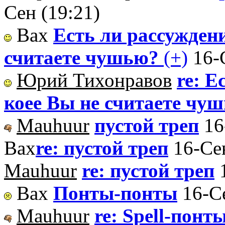
Сен (19:21)
Вах
Есть ли рассуждени
считаете чушью?
(+)
16-
Юрий Тихонравов
re: Е
коее Вы не считаете чу
Mauhuur
пустой треп
16
Вах
re: пустой треп
16-Се
Mauhuur
re: пустой треп
Вах
Понты-понты
16-С
Mauhuur
re: Spell-понт