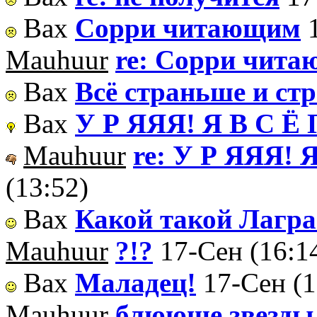
Вах
Сорри читающим
Mauhuur
re: Сорри чит
Вах
Всё страньше и ст
Вах
У Р ЯЯЯ! Я В С Ё 
Mauhuur
re: У Р ЯЯЯ! 
(13:52)
Вах
Какой такой Лагр
Mauhuur
?!?
17-Сен (16:1
Вах
Маладец!
17-Сен (1
Mauhuur
блююще звезды