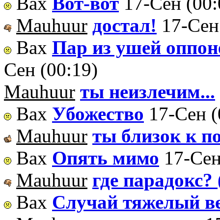
Вах
Вот-вот
17-Сен (00:
Mauhuur
достал!
17-Сен
Вах
Пар из ушей оппоне
Сен (00:19)
Mauhuur
ты неизлечим...
Вах
Убожество
17-Сен (
Mauhuur
ты близок к 
Вах
Опять мимо
17-Сен
Mauhuur
где парадокс?
Вах
Случай тяжелый в