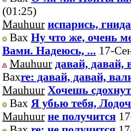
(01:25)
Mauhuur
испарись, гнида
Вах
Ну что же, очень м
Вами. Надеюсь, ...
17-Сен
Mauhuur
давай, давай, 
Вах
re: давай, давай, вал
Mauhuur
Хочешь сдохну
Вах
Я убью тебя, Лодо
Mauhuur
не получится
17
Вах
re: не получится
17