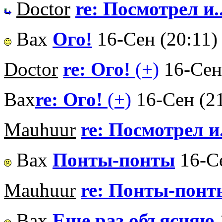
Doctor
re: Посмотрел и..
Вах
Ого!
16-Сен (20:11)
Doctor
re: Ого!
(+)
16-Сен
Вах
re: Ого!
(+)
16-Сен (2
Mauhuur
re: Посмотрел и.
Вах
Понты-понты
16-С
Mauhuur
re: Понты-понт
Вах
Еще раз объясняю