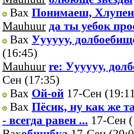
Вах
Понимаеш, Хлупе
Mauhuur
да ты уебок прос
Вах
Уууууу, долбоебищ
(16:45)
Mauhuur
re: Уууууу, до
Сен (17:35)
Вах
Ой-ой
17-Сен (19:1
Вах
Пёсик, ну как же т
- всегда равен ...
17-Сен (
Вах
обшибка
17-Сен (20:0