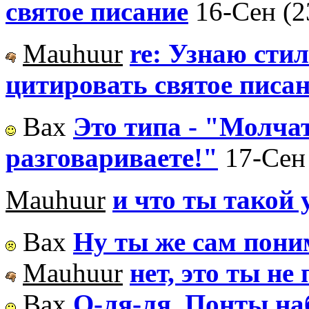
святое писание
16-Сен (2
Mauhuur
re: Узнаю стил
цитировать святое писа
Вах
Это типа - "Молчат
разговариваете!"
17-Сен 
Mauhuur
и что ты такой
Вах
Ну ты же сам пон
Mauhuur
нет, это ты н
Вах
О-ля-ля. Понты н