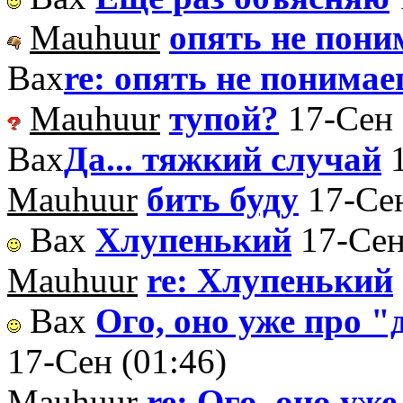
Mauhuur
опять не пони
Вах
re: опять не понимае
Mauhuur
тупой?
17-Сен 
Вах
Да... тяжкий случай
Mauhuur
бить буду
17-Сен
Вах
Хлупенький
17-Сен
Mauhuur
re: Хлупенький
Вах
Ого, оно уже про "
17-Сен (01:46)
Mauhuur
re: Ого, оно уже