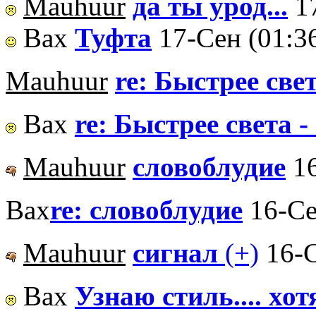
Mauhuur
да ты урод...
1
Вах
Туфта
17-Сен (01:3
Mauhuur
re: Быстрее свет
Вах
re: Быстрее света -
Mauhuur
словоблудие
1
Вах
re: словоблудие
16-Се
Mauhuur
сигнал
(+)
16-С
Вах
Узнаю стиль.... хо