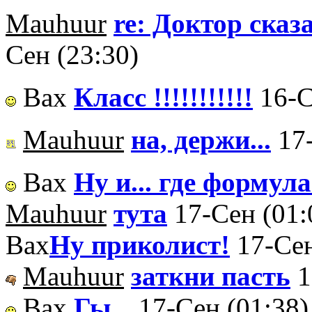
Mauhuur
re: Доктор сказа
Сен (23:30)
Вах
Класс !!!!!!!!!!!
16-С
Mauhuur
на, держи...
17
Вах
Ну и... где формула-
Mauhuur
тута
17-Сен (01:
Вах
Ну приколист!
17-Сен
Mauhuur
заткни пасть
1
Вах
Гы...
17-Сен (01:38)