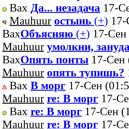
Вах
Да... незадача
17-Се
Mauhuur
остынь
(+)
17-
Вах
Объясняю
(+)
17-Сен 
Mauhuur
умолкни, зануд
Вах
Опять понты
17-Сен 
Mauhuur
опять тупишь?
Вах
В морг
17-Сен (01:5
Mauhuur
re: В морг
17-Се
Вах
re: В морг
17-Сен (
Mauhuur
re: В морг
17-Се