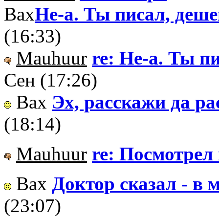
Вах
Не-а. Ты писал, де
(16:33)
Mauhuur
re: Не-а. Ты 
Сен (17:26)
Вах
Эх, расскажи да ра
(18:14)
Mauhuur
re: Посмотрел и
Вах
Доктор сказал - в м
(23:07)