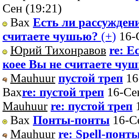
Сен (19:21)
Вах
Есть ли рассуждени
считаете чушью?
(+)
16-
Юрий Тихонравов
re: Е
коее Вы не считаете чу
Mauhuur
пустой треп
16
Вах
re: пустой треп
16-Се
Mauhuur
re: пустой треп
Вах
Понты-понты
16-С
Mauhuur
re: Spell-понт