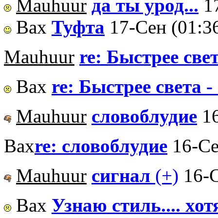
Mauhuur
да ты урод...
1
Вах
Туфта
17-Сен (01:3
Mauhuur
re: Быстрее свет
Вах
re: Быстрее света -
Mauhuur
словоблудие
1
Вах
re: словоблудие
16-Се
Mauhuur
сигнал
(+)
16-С
Вах
Узнаю стиль.... хо