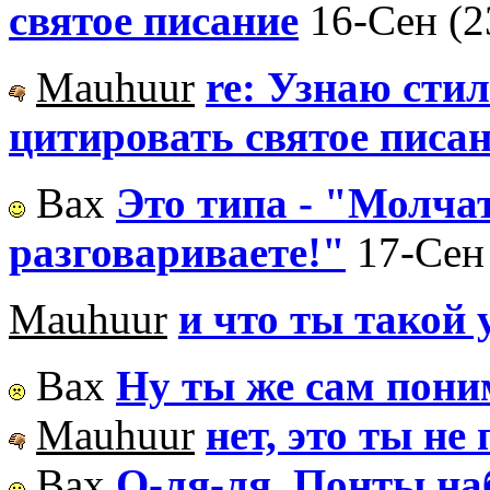
святое писание
16-Сен (2
Mauhuur
re: Узнаю стил
цитировать святое писа
Вах
Это типа - "Молчат
разговариваете!"
17-Сен 
Mauhuur
и что ты такой
Вах
Ну ты же сам пон
Mauhuur
нет, это ты н
Вах
О-ля-ля. Понты н