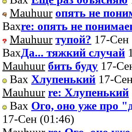
Mauhuur
опять не пони
Вах
re: опять не понимае
Mauhuur
тупой?
17-Сен 
Вах
Да... тяжкий случай
Mauhuur
бить буду
17-Сен
Вах
Хлупенький
17-Сен
Mauhuur
re: Хлупенький
Вах
Ого, оно уже про "
17-Сен (01:46)