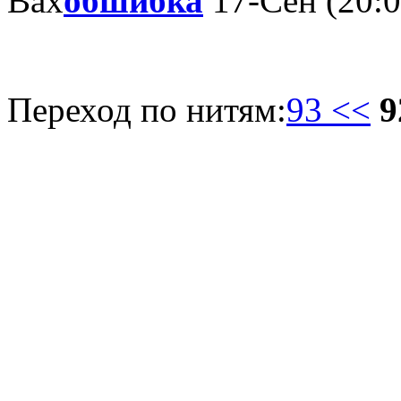
Вах
обшибка
17-Сен (20:0
Переход по нитям:
93 <<
9