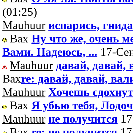
(01:25)
Mauhuur
испарись, гнида
Вах
Ну что же, очень м
Вами. Надеюсь, ...
17-Сен
Mauhuur
давай, давай, 
Вах
re: давай, давай, вал
Mauhuur
Хочешь сдохну
Вах
Я убью тебя, Лодо
Mauhuur
не получится
17
Вах
re: не получится
17