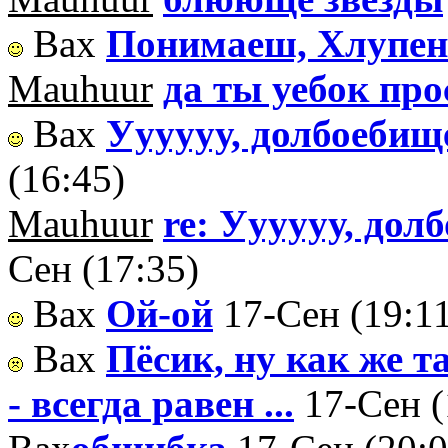
Вах
Понимаеш, Хлупе
Mauhuur
да ты уебок прос
Вах
Уууууу, долбоебищ
(16:45)
Mauhuur
re: Уууууу, до
Сен (17:35)
Вах
Ой-ой
17-Сен (19:1
Вах
Пёсик, ну как же т
- всегда равен ...
17-Сен (