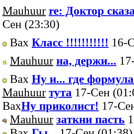
Mauhuur
re: Доктор сказа
Сен (23:30)
Вах
Класс !!!!!!!!!!!
16-С
Mauhuur
на, держи...
17
Вах
Ну и... где формула-
Mauhuur
тута
17-Сен (01:
Вах
Ну приколист!
17-Сен
Mauhuur
заткни пасть
1
Вах
Гы...
17-Сен (01:38)