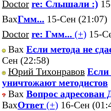
Doctor
re: Слышали :)
15
Вах
Гмм...
15-Сен (21:07)
Doctor
re: Гмм...
(+)
15-Се
Вах
Если метода не сда
Сен (22:58)
Юрий Тихонравов
Если 
уничтожают методистов
Вах
Вопрос адресован Д
Вах
Ответ
(+)
16-Сен (01: