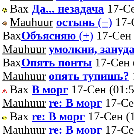
Вах
Да... незадача
17-Се
Mauhuur
остынь
(+)
17-
Вах
Объясняю
(+)
17-Сен 
Mauhuur
умолкни, зануд
Вах
Опять понты
17-Сен 
Mauhuur
опять тупишь?
Вах
В морг
17-Сен (01:5
Mauhuur
re: В морг
17-Се
Вах
re: В морг
17-Сен (
Mauhuur
re: В морг
17-Се