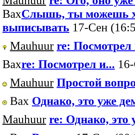
Mauhuur
re: Ого, оно уже
Вах
Слышь, ты можешь х
выписывать
17-Сен (16:
Mauhuur
re: Посмотрел и
Вах
re: Посмотрел и...
16-
Mauhuur
Простой вопро
Вах
Однако, это уже де
Mauhuur
re: Однако, это