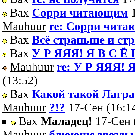
Вах
Сорри читающим
Mauhuur
re: Сорри чит
Вах
Всё страньше и ст
Вах
У Р ЯЯЯ! Я В С Ё 
Mauhuur
re: У Р ЯЯЯ! 
(13:52)
Вах
Какой такой Лагр
Mauhuur
?!?
17-Сен (16:1
Вах
Маладец!
17-Сен 
Mauhuur
блююще звезды