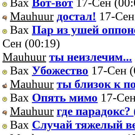
Вах
Вот-вот
17-Сен (00:
Mauhuur
достал!
17-Сен
Вах
Пар из ушей оппоне
Сен (00:19)
Mauhuur
ты неизлечим...
Вах
Убожество
17-Сен (
Mauhuur
ты близок к 
Вах
Опять мимо
17-Сен
Mauhuur
где парадокс?
Вах
Случай тяжелый в