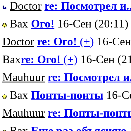
Doctor
re: Посмотрел и..
Вах
Ого!
16-Сен (20:11)
Doctor
re: Ого!
(+)
16-Сен
Вах
re: Ого!
(+)
16-Сен (2
Mauhuur
re: Посмотрел и.
Вах
Понты-понты
16-С
Mauhuur
re: Понты-понт
Вах
Еще раз объясняю