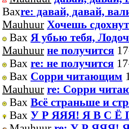
Вах
re: давай, давай, вал
Mauhuur
Хочешь сдохну
Вах
Я убью тебя, Лодо
Mauhuur
не получится
17
Вах
re: не получится
17
Вах
Сорри читающим
Mauhuur
re: Сорри чит
Вах
Всё страньше и ст
Вах
У Р ЯЯЯ! Я В С Ё 
Mauhuur
re: У Р ЯЯЯ! 