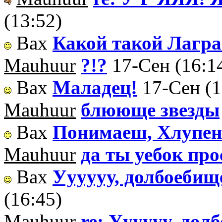
(13:52)
Вах
Какой такой Лагр
Mauhuur
?!?
17-Сен (16:1
Вах
Маладец!
17-Сен (1
Mauhuur
блююще звезды
Вах
Понимаеш, Хлупе
Mauhuur
да ты уебок прос
Вах
Уууууу, долбоебищ
(16:45)
Mauhuur
re: Уууууу, до