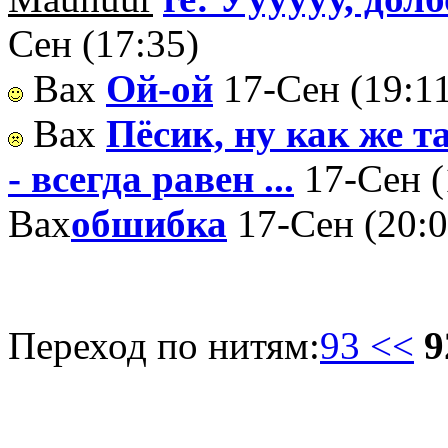
Сен (17:35)
Вах
Ой-ой
17-Сен (19:1
Вах
Пёсик, ну как же т
- всегда равен ...
17-Сен (
Вах
обшибка
17-Сен (20:0
Переход по нитям:
93 <<
9