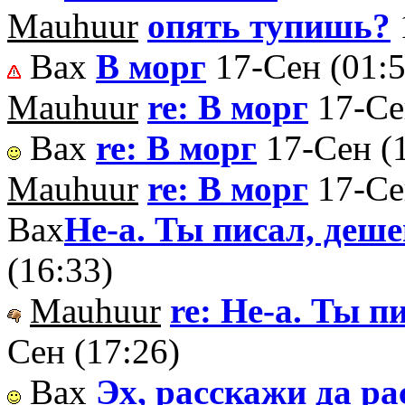
Mauhuur
опять тупишь?
Вах
В морг
17-Сен (01:5
Mauhuur
re: В морг
17-Се
Вах
re: В морг
17-Сен (
Mauhuur
re: В морг
17-Се
Вах
Не-а. Ты писал, де
(16:33)
Mauhuur
re: Не-а. Ты 
Сен (17:26)
Вах
Эх, расскажи да ра