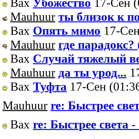
Вах
Убожество
17-Сен (
Mauhuur
ты близок к 
Вах
Опять мимо
17-Сен
Mauhuur
где парадокс?
Вах
Случай тяжелый в
Mauhuur
да ты урод...
1
Вах
Туфта
17-Сен (01:3
Mauhuur
re: Быстрее свет
Вах
re: Быстрее света -