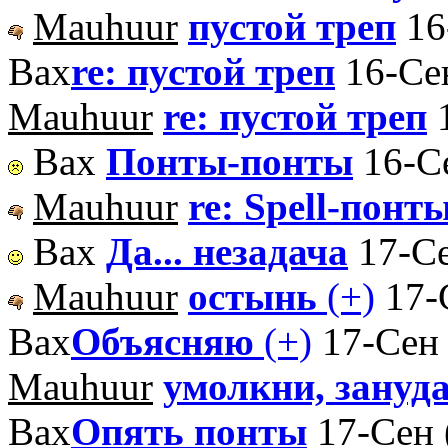
Mauhuur
пустой треп
16
Вах
re: пустой треп
16-Се
Mauhuur
re: пустой треп
Вах
Понты-понты
16-С
Mauhuur
re: Spell-понт
Вах
Да... незадача
17-Се
Mauhuur
остынь
(+)
17-
Вах
Объясняю
(+)
17-Сен 
Mauhuur
умолкни, зануд
Вах
Опять понты
17-Сен 