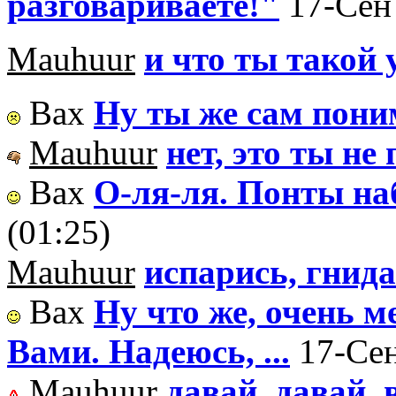
разговариваете!"
17-Сен 
Mauhuur
и что ты такой
Вах
Ну ты же сам пон
Mauhuur
нет, это ты н
Вах
О-ля-ля. Понты н
(01:25)
Mauhuur
испарись, гнида
Вах
Ну что же, очень м
Вами. Надеюсь, ...
17-Сен
Mauhuur
давай, давай, 