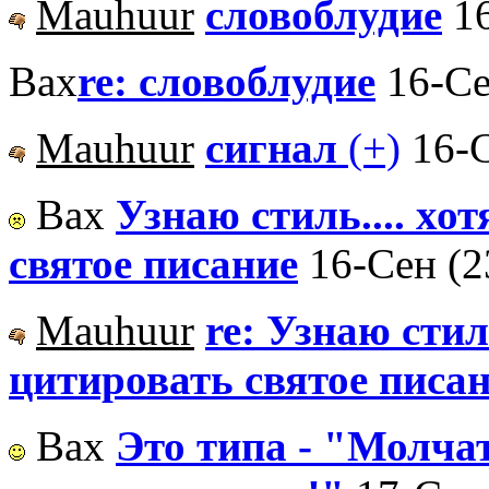
Mauhuur
словоблудие
1
Вах
re: словоблудие
16-Се
Mauhuur
сигнал
(+)
16-С
Вах
Узнаю стиль.... хо
святое писание
16-Сен (2
Mauhuur
re: Узнаю стил
цитировать святое писа
Вах
Это типа - "Молчат