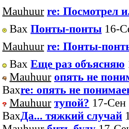
Mauhuur
re: Посмотрел и.
Вах
Понты-понты
16-С
Mauhuur
re: Понты-понт
Вах
Еще раз объясняю
Mauhuur
опять не пони
Вах
re: опять не понимае
Mauhuur
тупой?
17-Сен 
Вах
Да... тяжкий случай
Mauhuur
бить буду
17-Сен