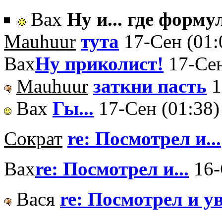
Вах
Ну и... где формул
Mauhuur
тута
17-Сен (01:
Вах
Ну приколист!
17-Сен
Mauhuur
заткни пасть
1
Вах
Гы...
17-Сен (01:38)
Сократ
re: Посмотрел и...
Вах
re: Посмотрел и...
16-
Вася
re: Посмотрел и у