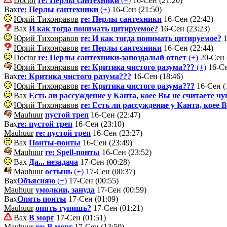
Doctor
re: Перлы сантехники
(+)
16-Сен (21:20)
Вах
re: Перлы сантехники
(+)
16-Сен (21:50)
Юрий Тихонравов
re: Перлы сантехники
16-Сен (22:42)
Вах
И как тогда понимать цитируемое?
16-Сен (23:23)
Юрий Тихонравов
re: И как тогда понимать цитируемое?
1
Юрий Тихонравов
re: Перлы сантехники
16-Сен (22:44)
Doctor
re: Перлы сантехники-запоздалый ответ
(+)
20-Сен 
Юрий Тихонравов
re: Критика чистого разума???
(+)
16-Се
Вах
re: Критика чистого разума???
16-Сен (18:46)
Юрий Тихонравов
re: Критика чистого разума???
16-Сен (
Вах
Есть ли рассуждение у Канта, коее Вы не считаете ч
Юрий Тихонравов
re: Есть ли рассуждение у Канта, коее
Mauhuur
пустой треп
16-Сен (22:47)
Вах
re: пустой треп
16-Сен (23:10)
Mauhuur
re: пустой треп
16-Сен (23:27)
Вах
Понты-понты
16-Сен (23:49)
Mauhuur
re: Spell-понты
16-Сен (23:52)
Вах
Да... незадача
17-Сен (00:28)
Mauhuur
остынь
(+)
17-Сен (00:37)
Вах
Объясняю
(+)
17-Сен (00:55)
Mauhuur
умолкни, зануда
17-Сен (00:59)
Вах
Опять понты
17-Сен (01:09)
Mauhuur
опять тупишь?
17-Сен (01:21)
Вах
В морг
17-Сен (01:51)
Mauhuur
re: В морг
17-Сен (13:50)