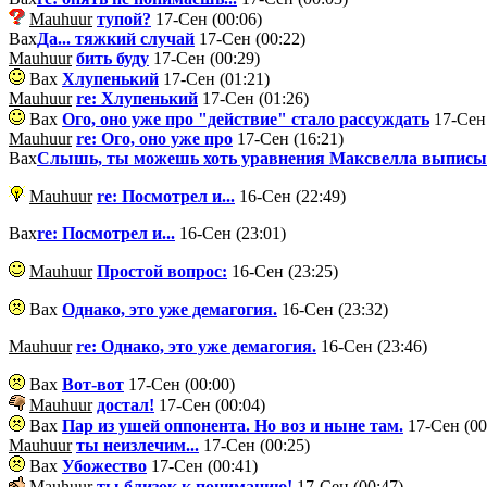
Mauhuur
тупой?
17-Сен (00:06)
Вах
Да... тяжкий случай
17-Сен (00:22)
Mauhuur
бить буду
17-Сен (00:29)
Вах
Хлупенький
17-Сен (01:21)
Mauhuur
re: Хлупенький
17-Сен (01:26)
Вах
Ого, оно уже про "действие" стало рассуждать
17-Сен 
Mauhuur
re: Ого, оно уже про
17-Сен (16:21)
Вах
Слышь, ты можешь хоть уравнения Максвелла выписы
Mauhuur
re: Посмотрел и...
16-Сен (22:49)
Вах
re: Посмотрел и...
16-Сен (23:01)
Mauhuur
Простой вопрос:
16-Сен (23:25)
Вах
Однако, это уже демагогия.
16-Сен (23:32)
Mauhuur
re: Однако, это уже демагогия.
16-Сен (23:46)
Вах
Вот-вот
17-Сен (00:00)
Mauhuur
достал!
17-Сен (00:04)
Вах
Пар из ушей оппонента. Но воз и ныне там.
17-Сен (00
Mauhuur
ты неизлечим...
17-Сен (00:25)
Вах
Убожество
17-Сен (00:41)
Mauhuur
ты близок к пониманию!
17-Сен (00:47)