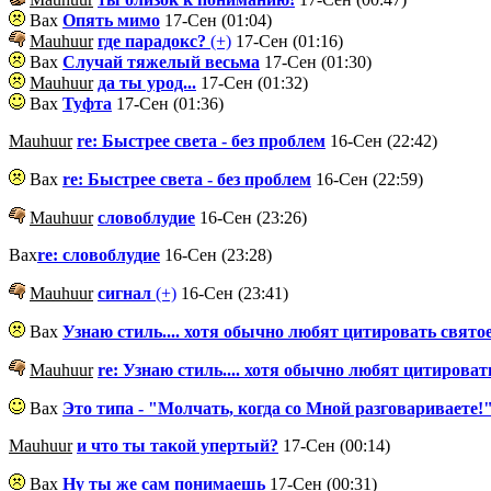
Вах
Опять мимо
17-Сен (01:04)
Mauhuur
где парадокс?
(+)
17-Сен (01:16)
Вах
Случай тяжелый весьма
17-Сен (01:30)
Mauhuur
да ты урод...
17-Сен (01:32)
Вах
Туфта
17-Сен (01:36)
Mauhuur
re: Быстрее света - без проблем
16-Сен (22:42)
Вах
re: Быстрее света - без проблем
16-Сен (22:59)
Mauhuur
словоблудие
16-Сен (23:26)
Вах
re: словоблудие
16-Сен (23:28)
Mauhuur
сигнал
(+)
16-Сен (23:41)
Вах
Узнаю стиль.... хотя обычно любят цитировать свято
Mauhuur
re: Узнаю стиль.... хотя обычно любят цитироват
Вах
Это типа - "Молчать, когда со Мной разговариваете!
Mauhuur
и что ты такой упертый?
17-Сен (00:14)
Вах
Ну ты же сам понимаешь
17-Сен (00:31)