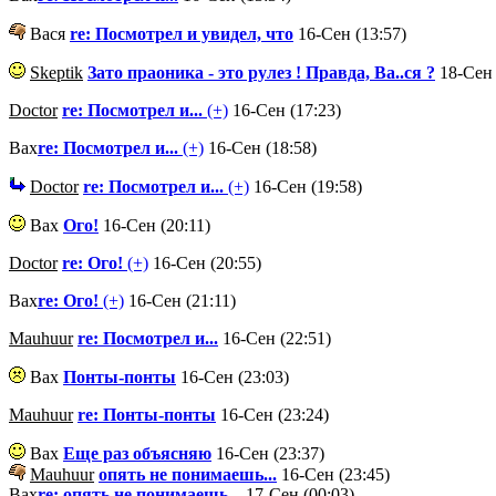
Вася
re: Посмотрел и увидел, что
16-Сен (13:57)
Skeptik
Зато праоника - это рулез ! Правда, Ва..ся ?
18-Сен 
Doctor
re: Посмотрел и...
(+)
16-Сен (17:23)
Вах
re: Посмотрел и...
(+)
16-Сен (18:58)
Doctor
re: Посмотрел и...
(+)
16-Сен (19:58)
Вах
Ого!
16-Сен (20:11)
Doctor
re: Ого!
(+)
16-Сен (20:55)
Вах
re: Ого!
(+)
16-Сен (21:11)
Mauhuur
re: Посмотрел и...
16-Сен (22:51)
Вах
Понты-понты
16-Сен (23:03)
Mauhuur
re: Понты-понты
16-Сен (23:24)
Вах
Еще раз объясняю
16-Сен (23:37)
Mauhuur
опять не понимаешь...
16-Сен (23:45)
Вах
re: опять не понимаешь...
17-Сен (00:03)