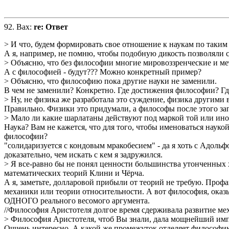
92.
Вах
:
re: Ответ
> И что, будем формировать свое отношение к наукам по таким 
А я, например, не помню, чтобы подобную дикость позволяли 
> Объясню, что без философии многие мировоззренческие и ме
А с философией - будут??? Можно конкретный пример?
> Объясню, что философию пока другие науки не заменили.
В чем не заменили? Конкретно. Где достижения философии? Г
> Ну, не физика же разработала это суждение, физика другими 
Правильно. Физики это придумали, а философы после этого за
> Мало ли какие шарлатаны действуют под маркой той или ино
Наука? Вам не кажется, что для того, чтобы именоваться науко
философии?
"солидаризуется с кондовым мракобесием" - да я хоть с Адоль
доказательно, чем искать с кем я задружился.
> Я все-равно бы не понял ценности большинства утонченных 
математических теорий Клини и Чёрча.
А я, заметьте, долларовой прибыли от теорий не требую. Профа
механики или теории относительности. А вот философия, оказыв
ОДНОГО реального весомого аргумента.
//Философия Аристотеля долгое время сдерживала развитие мех
> Философия Аристотеля, чтоб Вы знали, дала мощнейший импу
Оччень интересно. А какой же промежуток отделяет философию