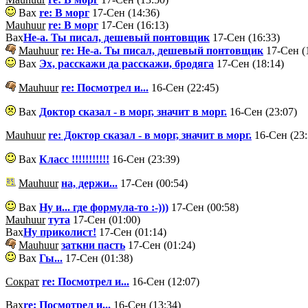
Вах
re: В морг
17-Сен (14:36)
Mauhuur
re: В морг
17-Сен (16:13)
Вах
Не-а. Ты писал, дешевый понтовщик
17-Сен (16:33)
Mauhuur
re: Не-а. Ты писал, дешевый понтовщик
17-Сен (
Вах
Эх, расскажи да расскажи, бродяга
17-Сен (18:14)
Mauhuur
re: Посмотрел и...
16-Сен (22:45)
Вах
Доктор сказал - в морг, значит в морг.
16-Сен (23:07)
Mauhuur
re: Доктор сказал - в морг, значит в морг.
16-Сен (23:
Вах
Класс !!!!!!!!!!!
16-Сен (23:39)
Mauhuur
на, держи...
17-Сен (00:54)
Вах
Ну и... где формула-то :-)))
17-Сен (00:58)
Mauhuur
тута
17-Сен (01:00)
Вах
Ну приколист!
17-Сен (01:14)
Mauhuur
заткни пасть
17-Сен (01:24)
Вах
Гы...
17-Сен (01:38)
Сократ
re: Посмотрел и...
16-Сен (12:07)
Вах
re: Посмотрел и...
16-Сен (13:34)