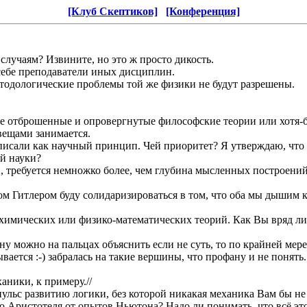
[Клуб Скептиков]
[Конференция]
случаям? Извините, но это ж просто дикость.
себе преподаватели иных дисциплин.
тодологические проблемы той же физики не будут разрешены.
де отброшенные и опровергнутые философские теории или хотя-
вещами занимается.
писали как научный принцип. Чей приоритет? Я утверждаю, что
й науки?
й, требуется немножко более, чем глубина мысленных построений
фом Гитлером буду солидаризироваться в том, что оба мы дышим
химических или физико-математических теорий. Как Вы вряд ли
ну можно на пальцах объяснить если не суть, то по крайней мер
ается :-) забралась на такие вершины, что профану и не понять
аники, к примеру.//
льс развитию логики, без которой никакая механика Вам бы не 
 Аристотеля от опытов Ньютона? Надо ли понимать, что всё это