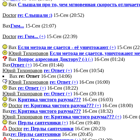
Вах
Слышали про то, чем мгновенная скорость отличаетс
Doctor
re: Слышали :)
15-Сен (20:52)
Вах
Гмм...
15-Сен (21:07)
Doctor
re: Гмм...
(+)
15-Сен (22:39)
Вах
Если метода не сдается - её уничтожают
(+)
15-Сен (22
Юрий Тихонравов
Если метода не сдается, уничтожают м
Вах
Вопрос адресован Доктору? (-)
(-)
16-Сен (01:24)
Вах
Ответ
(+)
16-Сен (01:44)
Юрий Тихонравов
re: Ответ
(+)
16-Сен (10:54)
Вах
re: Ответ
16-Сен (14:06)
Юрий Тихонравов
re: Ответ
(+)
16-Сен (16:00)
Вах
re: Ответ
(+)
16-Сен (18:22)
Юрий Тихонравов
re: Ответ
(+)
16-Сен (20:18)
Вах
Критика чистого разума???
16-Сен (16:03)
Doctor
re: Критика чистого разума???
(+)
16-Сен (18:00)
Вах
re: Критика чистого разума???
16-Сен (18:32)
Юрий Тихонравов
re: Критика чистого разума???
(+)
16-Сен (
Вах
Перлы сантехники
(+)
16-Сен (19:40)
Doctor
re: Перлы сантехники
16-Сен (20:23)
Вах
re: Перлы сантехники
16-Сен (20:45)