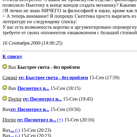
позволило Ньютону в конце концов создать механику? Какими
//Я лично не знаю НИЧЕГО за философией в науке, кроме как п
> А теперь внимание! Я попрошу Скептика просто вырезать из 
литературе по следующему списку:
У вас есть возможность коротко и аргументировано опровергнут
требуете от своих оппонентов ознакомления с большой стопкой
16 Сентября 2000 (14:06:25)
К списку
Вах
Быстрее света - без проблем
Сократ
re: Быстрее света - без проблем
15-Сен (17:59)
Вах
Посмотрел и...
15-Сен (18:15)
Doctor
re: Посмотрел и...
15-Сен (19:45)
Вах
re: Посмотрел и...
15-Сен (19:56)
Doctor
re: Посмотрел и...
(+)
15-Сен (20:16)
Вах
...
(-)
15-Сен (20:23)
Вах
...
(-)
15-Сен (20:23)