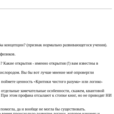
бы концепции? (признак нормально развивающегося учения).
 физиков.
? Какие открытия - именно открытия (!) вам известны в
 кислородом. Вы бы вот лучше мнение моё опровергли
 поймете ценность «Критики чистого разума» или логико-
е отдельные замечательные особенности, скажем, квантовой
. При этом профана отсылают к стопке книг, но не приводят НИ
помогла, да и вообще не могла бы существовать.
 время происходило развитие логики, которое наконец и